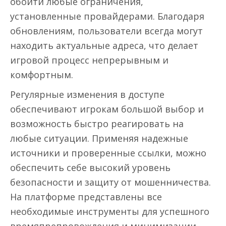
обойти любые ограничения,
установленные провайдерами. Благодаря
обновлениям, пользователи всегда могут
находить актуальные адреса, что делает
игровой процесс непрерывным и
комфортным.
Регулярные изменения в доступе
обеспечивают игрокам большой выбор и
возможность быстро реагировать на
любые ситуации. Применяя надежные
источники и проверенные ссылки, можно
обеспечить себе высокий уровень
безопасности и защиту от мошенничества.
На платформе представлены все
необходимые инструменты для успешного