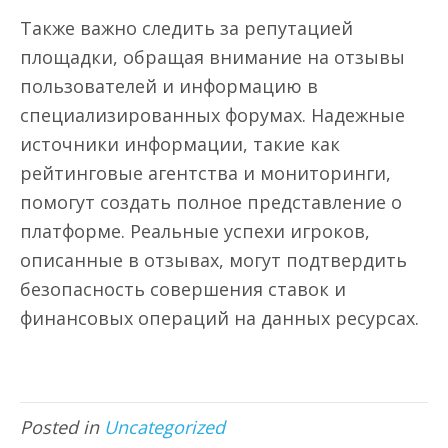
Также важно следить за репутацией
площадки, обращая внимание на отзывы
пользователей и информацию в
специализированных форумах. Надежные
источники информации, такие как
рейтинговые агентства и мониторинги,
помогут создать полное представление о
платформе. Реальные успехи игроков,
описанные в отзывах, могут подтвердить
безопасность совершения ставок и
финансовых операций на данных ресурсах.
Posted in
Uncategorized