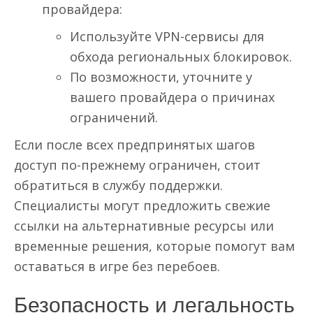
провайдера:
Используйте VPN-сервисы для
обхода региональных блокировок.
По возможности, уточните у
вашего провайдера о причинах
ограничений.
Если после всех предпринятых шагов
доступ по-прежнему ограничен, стоит
обратиться в службу поддержки.
Специалисты могут предложить свежие
ссылки на альтернативные ресурсы или
временные решения, которые помогут вам
оставаться в игре без перебоев.
Безопасность и легальность