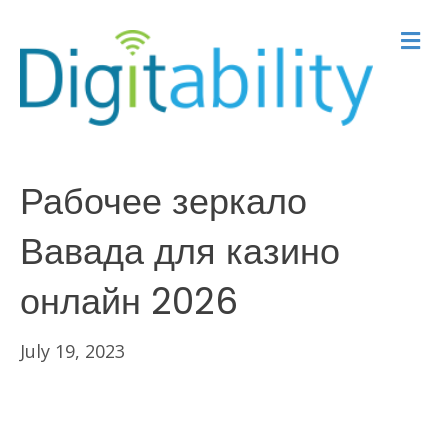
M
e
n
u
Рабочее зеркало
Вавада для казино
онлайн 2026
July 19, 2023