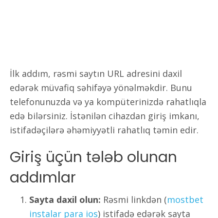
İlk addım, rəsmi saytın URL adresini daxil
edərək müvafiq səhifəyə yönəlməkdir. Bunu
telefonunuzda və ya kompüterinizdə rahatlıqla
edə bilərsiniz. İstənilən cihazdan giriş imkanı,
istifadəçilərə əhəmiyyətli rahatlıq təmin edir.
Giriş üçün tələb olunan
addımlar
Sayta daxil olun:
Rəsmi linkdən (
mostbet
instalar para ios
) istifadə edərək sayta