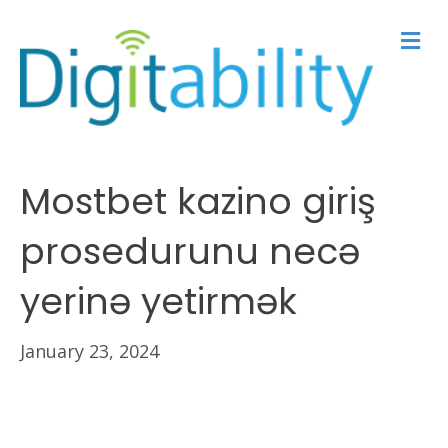
M
e
n
u
Mostbet kazino giriş
prosedurunu necə
yerinə yetirmək
January 23, 2024