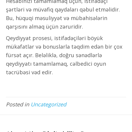
Hesabınızı tamamlamaq üçün, istifadəçi
şərtləri və müvafiq qaydaları qəbul etməlidir.
Bu, hüquqi məsuliyyət və mübahisələrin
qarşısını almaq üçün zəruridir.
Qeydiyyat prosesi, istifadəçiləri böyük
mükafatlar və bonuslarla təqdim edən bir çox
fürsət açır. Beləliklə, doğru sənədlərlə
qeydiyyatı tamamlamaq, cəlbedici oyun
təcrübəsi vəd edir.
Posted in
Uncategorized