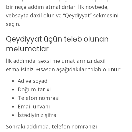
bir neçə addım atmalıdırlar. İlk növbədə,
vebsayta daxil olun və “Qeydiyyat” sekmesini
seçin.
Qeydiyyat üçün tələb olunan
məlumatlar
İlk addımda, şəxsi məlumatlarınızı daxil
etməlisiniz. Əsasən aşağıdakılar tələb olunur:
Ad və soyad
Doğum tarixi
Telefon nömrəsi
Email ünvanı
İstədiyiniz şifrə
Sonraki addımda, telefon nömrənizi