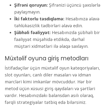
Şifrəni qoruyun:
Şifrənizi üçüncü şəxslərlə
paylaşmayın.
İki faktorlu təsdiqləmə:
Hesabınıza əlavə
təhlükəsizlik tədbirləri əlavə edin.
Şübhəli fəaliyyət:
Hesabınızda şübhəli bir
fəaliyyət müşahidə etdikdə, dərhal
müştəri xidmətləri ilə əlaqə saxlayın.
Müxtəlif oyuna giriş metodları
İstifadəçilər üçün müxtəlif oyun kateqoriyaları,
slot oyunları, canlı diler masaları və idman
mərcləri kimi imkanlar mövcuddur. Hər bir
metod üçün xüsusi giriş qaydaları və şərtləri
vardır. Hesabınızdakı balansdan asılı olaraq,
fərqli strategiyalar tətbiq edə bilərsiniz.