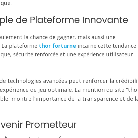
sque.
ple de Plateforme Innovante
eulement la chance de gagner, mais aussi une
. La plateforme
thor forturne
incarne cette tendance
ue, sécurité renforcée et une expérience utilisateur
 de technologies avancées peut renforcer la crédibili
expérience de jeu optimale. La mention du site “tho
ible, montre l’importance de la transparence et de l
Avenir Prometteur