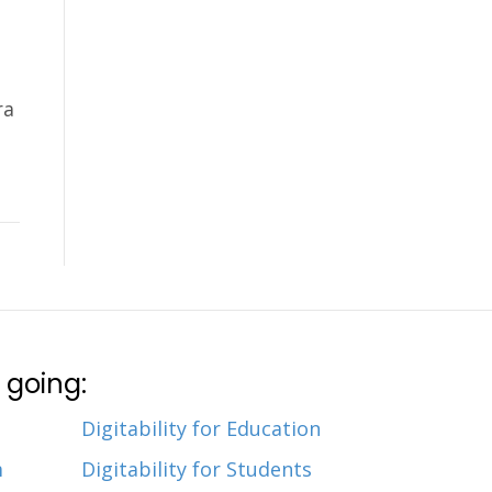
ra
 going:
Digitability for Education
m
Digitability for Students