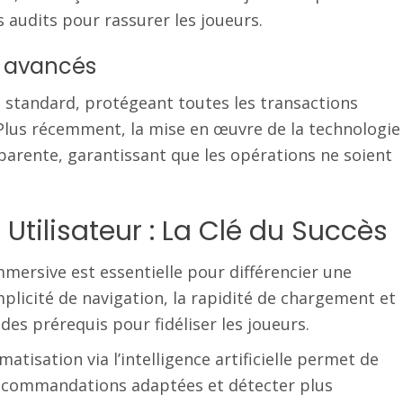
 audits pour rassurer les joueurs.
e avancés
 standard, protégeant toutes les transactions
 Plus récemment, la mise en œuvre de la technologie
sparente, garantissant que les opérations ne soient
 Utilisateur : La Clé du Succès
mmersive est essentielle pour différencier une
plicité de navigation, la rapidité de chargement et
es prérequis pour fidéliser les joueurs.
atisation via l’intelligence artificielle permet de
 recommandations adaptées et détecter plus