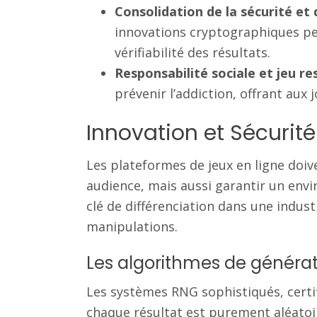
Consolidation de la sécurité et 
innovations cryptographiques per
vérifiabilité des résultats.
Responsabilité sociale et jeu re
prévenir l’addiction, offrant aux
Innovation et Sécurité 
Les plateformes de jeux en ligne doiv
audience, mais aussi garantir un env
clé de différenciation dans une indu
manipulations.
Les algorithmes de généra
Les systèmes RNG sophistiqués, certi
chaque résultat est purement aléatoir