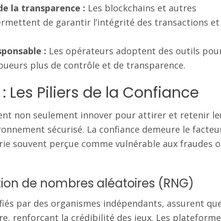
de la transparence :
Les blockchains et autres
mettent de garantir l’intégrité des transactions et 
sponsable :
Les opérateurs adoptent des outils pou
 joueurs plus de contrôle et de transparence.
: Les Piliers de la Confiance
ent non seulement innover pour attirer et retenir le
ironnement sécurisé. La confiance demeure le facteu
strie souvent perçue comme vulnérable aux fraudes 
tion de nombres aléatoires (RNG)
fiés par des organismes indépendants, assurent qu
e, renforçant la crédibilité des jeux. Les plateform