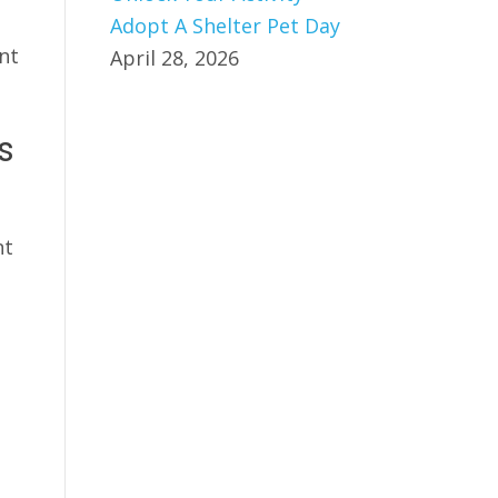
Adopt A Shelter Pet Day
ent
April 28, 2026
s
nt