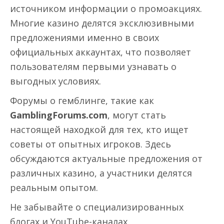
источником информации о промоакциях.
Многие казино делятся эксклюзивными
предложениями именно в своих
официальных аккаунтах, что позволяет
пользователям первыми узнавать о
выгодных условиях.
Форумы о гемблинге, такие как
GamblingForums.com
, могут стать
настоящей находкой для тех, кто ищет
советы от опытных игроков. Здесь
обсуждаются актуальные предложения от
различных казино, а участники делятся
реальным опытом.
Не забывайте о специализированных
блогах и YouTube-каналах