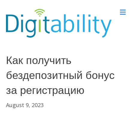
M
e
n
u
Как получить
бездепозитный бонус
за регистрацию
August 9, 2023