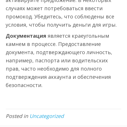
активируйте предложение. В некоторых
случаях может потребоваться ввести
промокод. Убедитесь, что соблюдены все
условия, чтобы получить деньги для игры.
Документация
является краеугольным
камнем в процессе. Предоставление
документа, подтверждающего личность,
например, паспорта или водительских
прав, часто необходимо для полного
подтверждения аккаунта и обеспечения
безопасности.
Posted in
Uncategorized