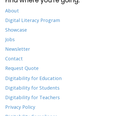
Find where you're going:
About
Digital Literacy Program
Showcase
Jobs
Newsletter
Contact
Request Quote
Digitability for Education
Digitability for Students
Digitability for Teachers
Privacy Policy