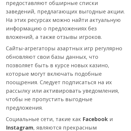
предоставляют обширные списки
заведений, предлагающих выгодные акции.
На этих ресурсах можно найти актуальную
информацию о предложениях без
вложений, а также отзывы игроков.
Сайты-агрегаторы азартных игр регулярно
обновляют свои базы данных, что
позволяет быть в курсе новых казино,
которые могут включать подобные
поощрения. Следует подписаться на их
рассылку или активировать уведомления,
чтобы не пропустить выгодные
предложения.
Социальные сети, такие как
Facebook
и
Instagram
, являются прекрасным