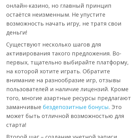
онлайн-казино, но главный принцип
остаётся неизменным. Не упустите
возможность начать игру, не тратя свои
деньги!
Существуют несколько шагов для
активирования такого предложения. Во-
первых, тщательно выбирайте платформу,
на которой хотите играть. Обратите
внимание на разнообразие игр, отзывы
пользователей и наличие лицензий. Кроме
того, многие азартные ресурсы предлагают
заманчивые
бездепозитные бонусы
. Это
может быть отличной возможностью для
старта!
Второй шаг – создание учетной записи.